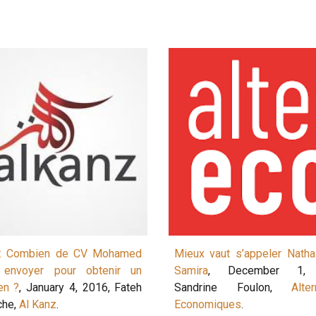
i: Combien de CV Mohamed
Mieux vaut s’appeler Natha
l envoyer pour obtenir un
Samira
, December 1, 
en ?
, January 4, 2016, Fateh
Sandrine Foulon,
Alte
che,
Al Kanz
.
Economiques
.