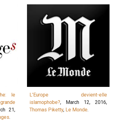
che: le
L’Europe devient-elle
grande
islamophobe?
, March 12, 2016,
rch 21,
Thomas Piketty
,
Le Monde
.
nges
.