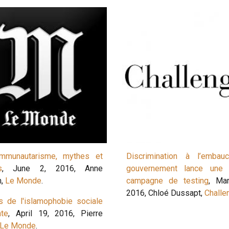
mmunautarisme, mythes et
Discrimination à l’embau
s
, June 2, 2016, Anne
gouvernement lance une 
n,
Le Monde
.
campagne de testing
, Ma
2016, Chloé Dussapt,
Challe
s de l'islamophobie sociale
te
, April 19, 2016, Pierre
Le Monde
.