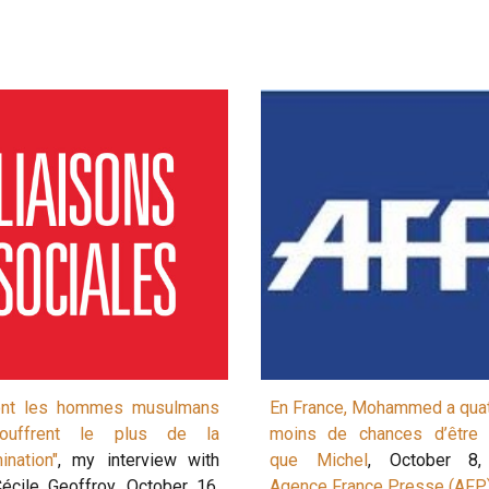
ont les hommes musulmans
En France, Mohammed a quat
ouffrent le plus de la
moins de chances d’être 
ination"
, my interview with
que Michel
, October 8,
écile Geoffroy, October 16,
Agence France Presse (AFP