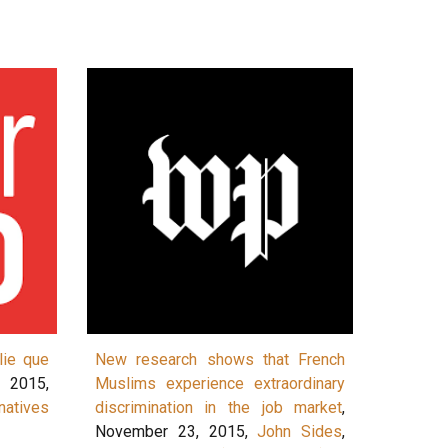
lie que
New research shows that French
2015,
Muslims experience extraordinary
rnatives
discrimination in the job market
,
November 23, 2015,
John Sides
,