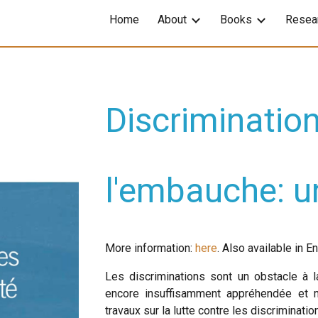
Home
About
Books
Resea
ip to main content
Skip to navigat
Discriminatio
l'embauche: un
More information:
here
.
Also available in E
Les discriminations sont un obstacle à la
encore insuffisamment appréhendée et m
travaux sur la lutte contre les discriminatio